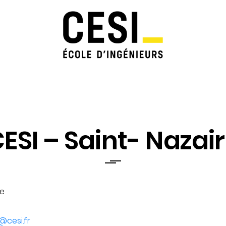
ESI – Saint- Nazai
re
@cesi.fr