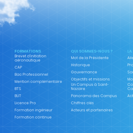
FORMATIONS
QUI SOMMES-NOUS ?
LA
Brevet d’initiation
Mot de la Présidente
Ai
aéronautique
Historique
Pr
CAP
Gouvernance
So
Bac Professionnel
Objectifs et missions
Mob
Mention complémentaire
Un Campus à Saint-
Co
BTS
Nazaire
Ca
BUT
Panorama des Campus
Act
Licence Pro
Chiffres clés
Formation ingénieur
Acteurs et partenaires
Formation continue