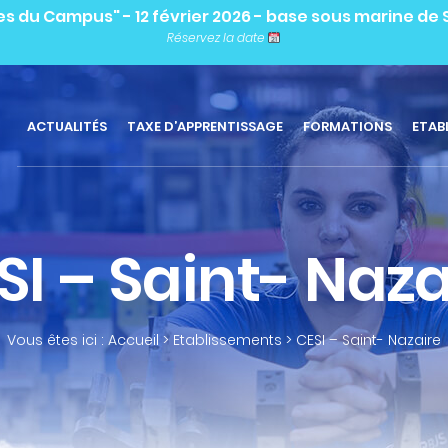
les du Campus" - 12 février 2026 - base sous marine de
Réservez la date
ACTUALITÉS
TAXE D’APPRENTISSAGE
FORMATIONS
ETAB
SI – Saint- Naza
Vous êtes ici :
Accueil
>
Etablissements
>
CESI – Saint- Nazaire