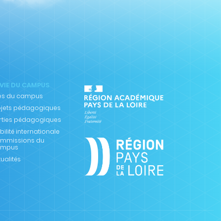
 VIE DU CAMPUS
les du campus
ojets pédagogiques
rties pédagogiques
ilité internationale
mmissions du
mpus
ualités