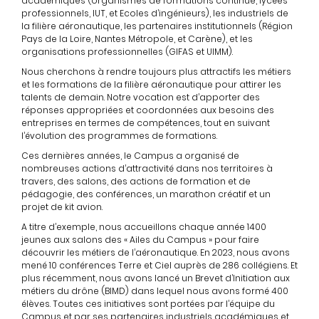
académiques (organismes de formations continue, lycées
professionnels, IUT, et Ecoles d’ingénieurs), les industriels de
la filière aéronautique, les partenaires institutionnels (Région
Pays de la Loire, Nantes Métropole, et Carène), et les
organisations professionnelles (GIFAS et UIMM).
Nous cherchons à rendre toujours plus attractifs les métiers
et les formations de la filière aéronautique pour attirer les
talents de demain. Notre vocation est d’apporter des
réponses appropriées et coordonnées aux besoins des
entreprises en termes de compétences, tout en suivant
l’évolution des programmes de formations.
Ces dernières années, le Campus a organisé de
nombreuses actions d’attractivité dans nos territoires à
travers, des salons, des actions de formation et de
pédagogie, des conférences, un marathon créatif et un
projet de kit avion.
A titre d’exemple, nous accueillons chaque année 1400
jeunes aux salons des « Ailes du Campus » pour faire
découvrir les métiers de l’aéronautique. En 2023, nous avons
mené 10 conférences Terre et Ciel auprès de 286 collégiens. Et
plus récemment, nous avons lancé un Brevet d’Initiation aux
métiers du drône (BIMD) dans lequel nous avons formé 400
élèves. Toutes ces initiatives sont portées par l’équipe du
Campus et par ses partenaires industriels académiques et