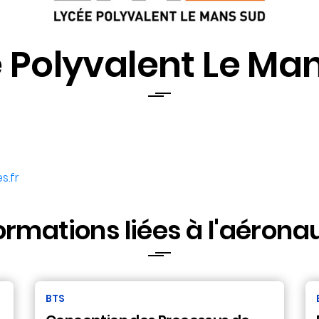
 Polyvalent Le Ma
s.fr
ormations liées à l'aérona
BTS