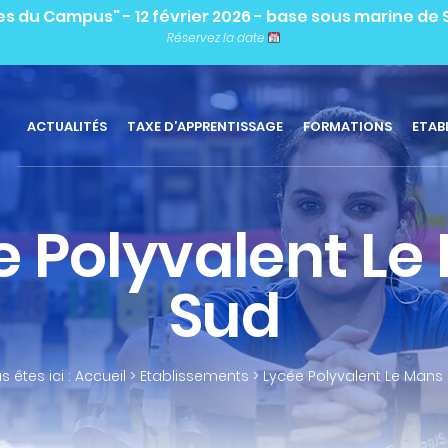
les du Campus" - 12 février 2026 - base sous marine de
Réservez la date
ACTUALITÉS
TAXE D’APPRENTISSAGE
FORMATIONS
ETAB
e Polyvalent Le
Sud
s êtes ici :
Accueil
>
Etablissements
>
Lycée Polyvalent Le Mans