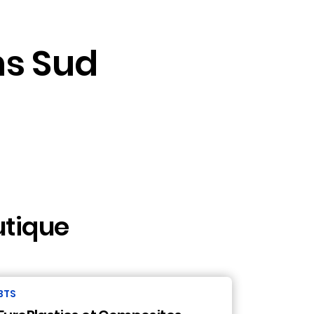
ns Sud
utique
BTS