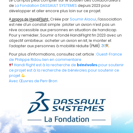
Le Campus peut compter sur le soutien des collaborateurs
de
La Fondation DASSAULT SYSTEMES
depuis 2023 pour
développer et aller encore plus loin sur ce projet.
A͟ ͟p͟r͟o͟p͟o͟s͟ ͟d͟e͟ ͟H͟a͟n͟d͟i͟F͟l͟i͟g͟h͟t͟ : Créée par
Soumir Alaoui
, l’association
est née d’un constat simple : piloter un avion n’est pas un
rêve accessible aux personnes en situation de handicap.
Pour y remédier, Soumir a fondé HandiFlight fin 2023 avec un
objectif ambitieux : acheter un avion en kit, le monter et
l’adapter aux personnes à mobilité réduite (PMR).
Pour plus d’informations, consultez cet article :
Ouest-France
de
Philippe Ridou
lien en commentaire
Handi flight est à la recherche de 𝗯𝗲́𝗻𝗲́𝘃𝗼𝗹𝗲𝘀 pour soutenir
ce projet est à la recherche de bénévoles pour soutenir ce
projet
Avec
Œuvres de Pen-Bron