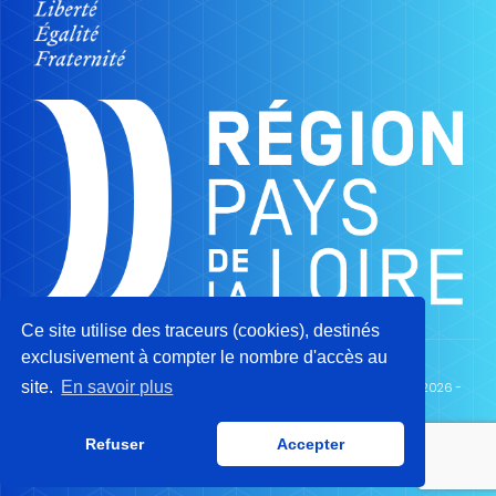
Ce site utilise des traceurs (cookies), destinés
exclusivement à compter le nombre d'accès au
site.
En savoir plus
CAMPUS DES MÉTIERS ET DES QUALIFICATIONS DE L’AÉRONAUTIQUE ©2026 -
MENTIONS LÉGALES
-
POLITIQUE DE CONFIDENTIALITÉ
-
PLAN DU SITE
Refuser
Accepter