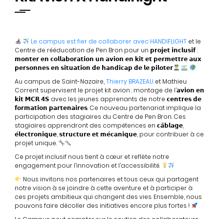
Le campus est fier de collaborer avec
HANDIFLIGHT
et le
Centre de rééducation de Pen Bron pour un 𝗽𝗿𝗼𝗷𝗲𝘁 𝗶𝗻𝗰𝗹𝘂𝘀𝗶𝗳 :
𝗺𝗼𝗻𝘁𝗲𝗿 𝗲𝗻 𝗰𝗼𝗹𝗹𝗮𝗯𝗼𝗿𝗮𝘁𝗶𝗼𝗻 𝘂𝗻 𝗮𝘃𝗶𝗼𝗻 𝗲𝗻 𝗸𝗶𝘁 𝗲𝘁 𝗽𝗲𝗿𝗺𝗲𝘁𝘁𝗿𝗲 𝗮𝘂𝘅
𝗽𝗲𝗿𝘀𝗼𝗻𝗻𝗲𝘀 𝗲𝗻 𝘀𝗶𝘁𝘂𝗮𝘁𝗶𝗼𝗻 𝗱𝗲 𝗵𝗮𝗻𝗱𝗶𝗰𝗮𝗽 𝗱𝗲 𝗹𝗲 𝗽𝗶𝗹𝗼𝘁𝗲𝗿
Au campus de Saint-Nazaire,
Thierry BRAZEAU
et Mathieu
Corrent supervisent le projet kit avion : montage de l’𝗮𝘃𝗶𝗼𝗻 𝗲𝗻
𝗸𝗶𝘁 𝗠𝗖𝗥 𝟰𝗦 avec les jeunes apprenants de notre 𝗰𝗲𝗻𝘁𝗿𝗲𝘀 𝗱𝗲
𝗳𝗼𝗿𝗺𝗮𝘁𝗶𝗼𝗻 𝗽𝗮𝗿𝘁𝗲𝗻𝗮𝗶𝗿𝗲𝘀. Ce nouveau partenariat implique la
participation des stagiaires du Centre de Pen Bron. Ces
stagiaires apprendront des compétences en 𝗰𝗮̂𝗯𝗹𝗮𝗴𝗲,
𝗲́𝗹𝗲𝗰𝘁𝗿𝗼𝗻𝗶𝗾𝘂𝗲, 𝘀𝘁𝗿𝘂𝗰𝘁𝘂𝗿𝗲 𝗲𝘁 𝗺𝗲́𝗰𝗮𝗻𝗶𝗾𝘂𝗲, pour contribuer à ce
projet unique.
Ce projet inclusif nous tient à cœur et reflète notre
engagement pour l’innovation et l’accessibilité.
Nous invitons nos partenaires et tous ceux qui partagent
notre vision à se joindre à cette aventure et à participer à
ces projets ambitieux qui changent des vies. Ensemble, nous
pouvons faire décoller des initiatives encore plus fortes !